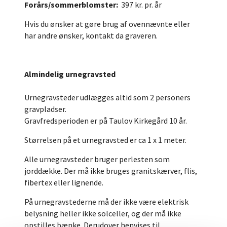
Forårs/sommerblomster:
397 kr. pr. år
Hvis du ønsker at gøre brug af ovennævnte eller
har andre ønsker, kontakt da graveren.
Almindelig urnegravsted
Urnegravsteder udlægges altid som 2 personers
gravpladser.
Gravfredsperioden er på Taulov Kirkegård 10 år.
Størrelsen på et urnegravsted er ca 1 x 1 meter.
Alle urnegravsteder bruger perlesten som
jorddække. Der må ikke bruges granitskærver, flis,
fibertex eller lignende.
På urnegravstederne må der ikke være elektrisk
belysning heller ikke solceller, og der må ikke
opstilles bænke. Derudover henvises til