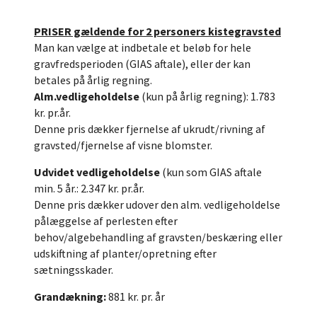
PRISER gældende for 2 personers kistegravsted
Man kan vælge at indbetale et beløb for hele
gravfredsperioden (GIAS aftale), eller der kan
betales på årlig regning.
Alm.vedligeholdelse
(kun på årlig regning): 1.783
kr. pr.år.
Denne pris dækker fjernelse af ukrudt/rivning af
gravsted/fjernelse af visne blomster.
Udvidet vedligeholdelse
(kun som GIAS aftale
min. 5 år.: 2.347 kr. pr.år.
Denne pris dækker udover den alm. vedligeholdelse
pålæggelse af perlesten efter
behov/algebehandling af gravsten/beskæring eller
udskiftning af planter/opretning efter
sætningsskader.
Grandækning:
881 kr. pr. år