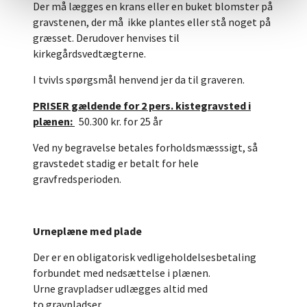
Der må lægges en krans eller en buket blomster på
gravstenen, der må ikke plantes eller stå noget på
græsset. Derudover henvises til
kirkegårdsvedtægterne.
I tvivls spørgsmål henvend jer da til graveren.
PRISER gældende for 2 pers. kistegravsted i
plænen:
50.300 kr. for 25 år
Ved ny begravelse betales forholdsmæsssigt, så
gravstedet stadig er betalt for hele
gravfredsperioden.
Urneplæne med plade
Der er en obligatorisk vedligeholdelsesbetaling
forbundet med nedsættelse i plænen.
Urne gravpladser udlægges altid med
to gravpladser.