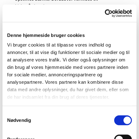
kirkegårdsvedtægterne.
I tvivls spørgsmål henvend jer da til graveren.
Denne hjemmeside bruger cookies
PRISER gældende for 2 personers urnegravsted
Man kan vælge at indbetale et beløb for hele
Vi bruger cookies til at tilpasse vores indhold og
gravfredsperioden (GIAS aftale), eller der kan
annoncer, til at vise dig funktioner til sociale medier og til
betales på årlig regning.
Alm.vedligeholdelse
at analysere vores trafik. Vi deler også oplysninger om
(kun på årlig regning): 961 kr. pr.år Denne pris
din brug af vores hjemmeside med vores partnere inden
dækker fjernelse af ukrudt/rivning af
for sociale medier, annonceringspartnere og
gravsted/fjernelse af visne blomster.
analysepartnere. Vores partnere kan kombinere disse
data med andre oplysninger, du har givet dem, eller som
Udvidet vedligeholdelse
(kun som GIAS aftale
de har indsamlet fra din brug af deres tjenester.
min. 5 år: 1.243 kr. pr.år Denne pris dækker udover
den alm. vedligeholdelse pålæggelse af perlesten
efter behov/algebehandling af gravsten/beskæring
S
eller udskiftning af planter/opretning efter
Nødvendig
a
sætningsskader.
m
t
Grandækning:
637 kr. pr. år