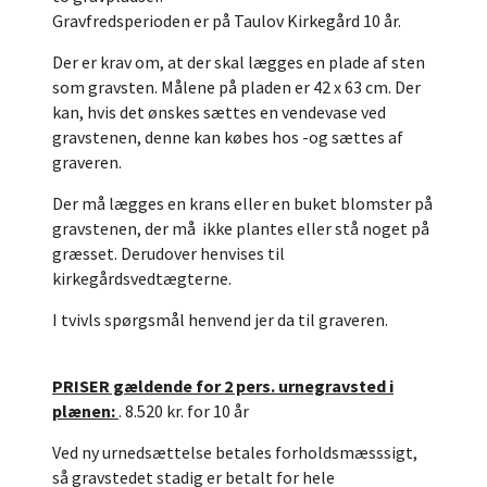
Gravfredsperioden er på Taulov Kirkegård 10 år.
Der er krav om, at der skal lægges en plade af sten
som gravsten. Målene på pladen er 42 x 63 cm. Der
kan, hvis det ønskes sættes en vendevase ved
gravstenen, denne kan købes hos -og sættes af
graveren.
Der må lægges en krans eller en buket blomster på
gravstenen, der må ikke plantes eller stå noget på
græsset. Derudover henvises til
kirkegårdsvedtægterne.
I tvivls spørgsmål henvend jer da til graveren.
PRISER gældende for 2 pers. urnegravsted i
plænen:
. 8.520 kr. for 10 år
Ved ny urnedsættelse betales forholdsmæsssigt,
så gravstedet stadig er betalt for hele