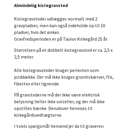
Almindelig kistegravsted
Kistegravsteder udlægges normalt med 2
gravpladser, men kan også indeholde op til 10
pladser, hvis det ønkes.
Gravfredsperioden er på Taulov Kirkegård 25 år.
Størrelsen på et dobbelt kistegravsted er ca. 2,5 x
2,5 meter.
Alle kistegravsteder bruger perlesten som
jorddække. Der må ikke bruges granitskærver, flis,
fibertex eller lignende.
På gravstederne må der ikke være elektrisk
belysning heller ikke solceller, og der må ikke
opstilles bænke. Derudover henvises til
kirkegårdsvedtægterne.
I tvivls spørgsmål henvend jer da til graveren.