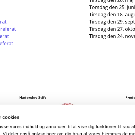
Tirsdag den 26. maj 
Torsdag den 25. juni
Tirsdag den 18. augu
rat
Tirsdag den 29. sep
 referat
Tirsdag den 27. okto
ferat
Tirsdag den 24. nov
eferat
Haderslev Stift
Frede
 cookies
passe vores indhold og annoncer, til at vise dig funktioner til soci
fik. Vi deler også oplysninger om din brug af vores hjemmeside m